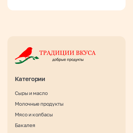
Варенья, повидло, мёд
Чай и кофе
Заморозка и полуфабрикаты
Консервация
В каталог
Для клиентов
Оплата и доставка
О компании
Контакты
Вакансии
Результаты СОУТ 2026
Связаться с нами
+7 3952 93 03 88