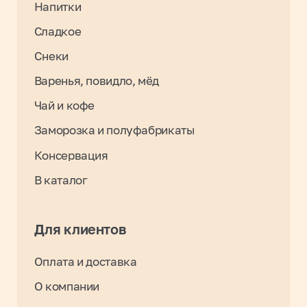
opt_irkutsk@tradiciivkusa.ru
Политика обработки персональных
данных
© 2024. Традиции Вкуса.
Разработка: Максим Щукин
0