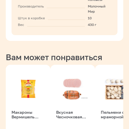
Производитель
Молочный
Мир
Штук в коробке
10
Вес
430 г
Вам может понравиться
Макароны
Вкусная
Пельмени с
Вермишель
Чесночковая
мраморной
Паутина 900 гр.
колбаса вар. в/с
говядиной
Мак пасторал
500 гр. Инко-
500гр ТМ