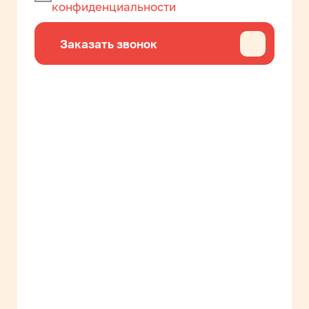
Категории
Сыры и масло
Молочные продукты
Мясо и колбасы
Бакалея
Напитки
Сладкое
Снеки