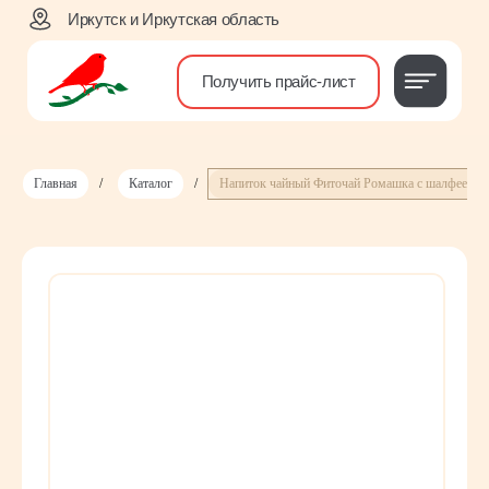
Иркутск и Иркутская область
Получить прайс-лист
Главная
/
Каталог
/
Напиток чайный Фиточай Ромашка с шалфеем 20