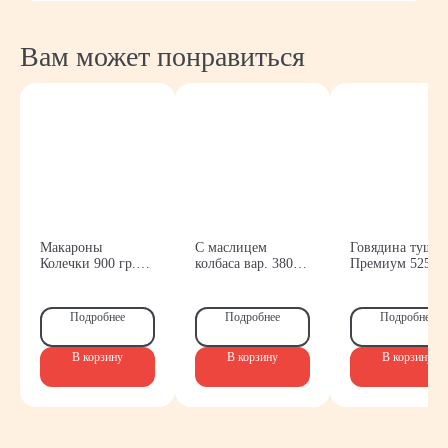
Вам может понравиться
Макароны
С маслицем
Говядина тушен
Колечки 900 гр.
колбаса вар. 380
Премиум 525гр
Боримак
гр. Инко-фуд
ОМКК
Контакты
Подробнее
Подробнее
Подробнее
Обратитесь
за консультацией
В корзину
В корзину
В корзину
по ассортименту
и условиям
сотрудничества