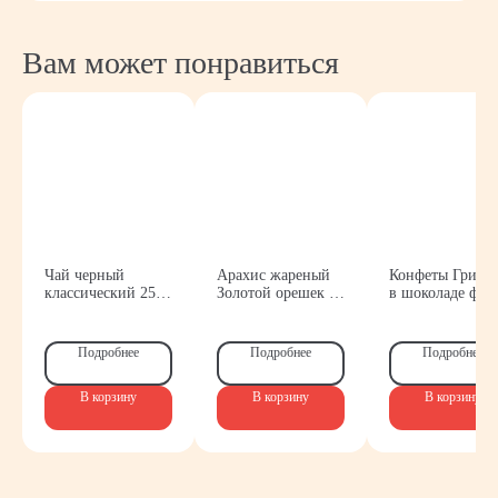
Вам может понравиться
Чай черный
Арахис жареный
Конфеты Гриль
классический 250
Золотой орешек со
в шоколаде фол
гр. Белтея
вкусом васаби 70
вес Спартак
Контакты
гр.
Подробнее
Подробнее
Подробнее
Обратитесь
за консультацией
В корзину
В корзину
В корзину
по ассортименту
и условиям
сотрудничества