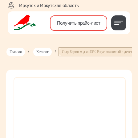
Иркутск и Иркутская область
Получить прайс-лист
Главная
/
Каталог
/
Сыр Барин м.д.ж.45% Вкус знакомый с детства