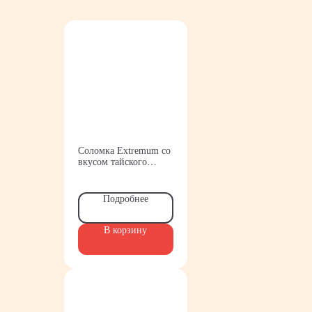
Соломка Extremum со
вкусом тайского
перца 75 гр. Бульба
sticks
Подробнее
В корзину