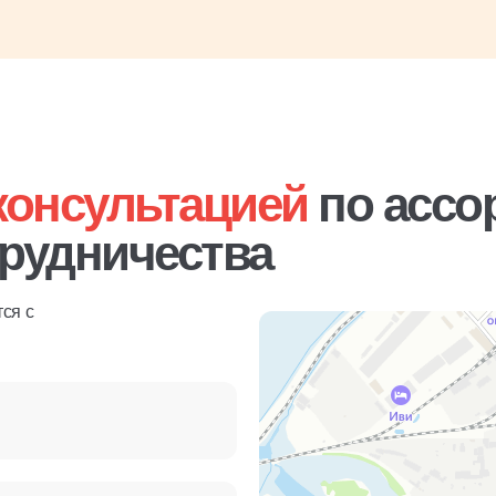
консультацией
по ассо
трудничества
ся с