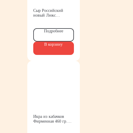
Сыр Российский
новый Люкс
м.д.ж.45% Вкус
знакомый с детства
Подробнее
В корзину
Икра из кабачков
Фирменная 460 гр.
Хозяин барин