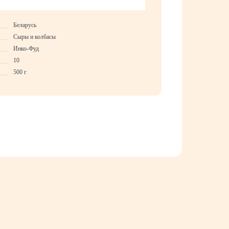
Беларусь
Сыры и колбасы
Инко-Фуд
10
500 г