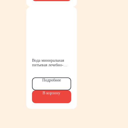
Вода миниральная
питьевая лечебно-
столовая
газированная 1,5 л.
Дарида
Подробнее
В корзину