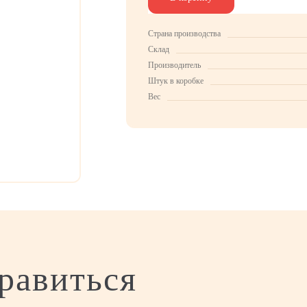
Страна производства
Склад
Производитель
Штук в коробке
Вес
равиться