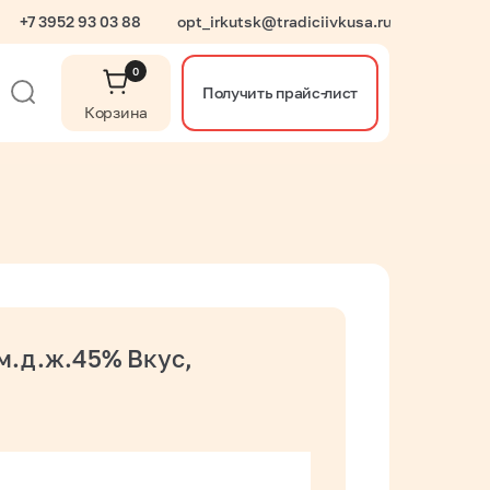
+7 3952 93 03 88
opt_irkutsk@tradiciivkusa.ru
0
Получить прайс-лист
Корзина
м.д.ж.45% Вкус,