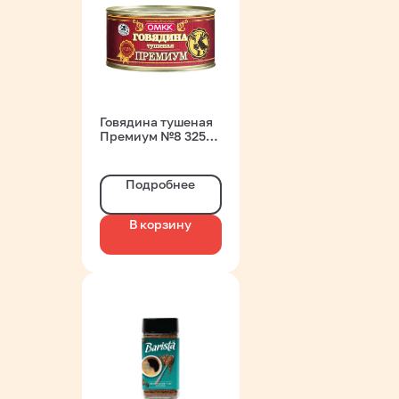
Говядина тушеная
Премиум №8 325гр
ОМКК
Подробнее
В корзину