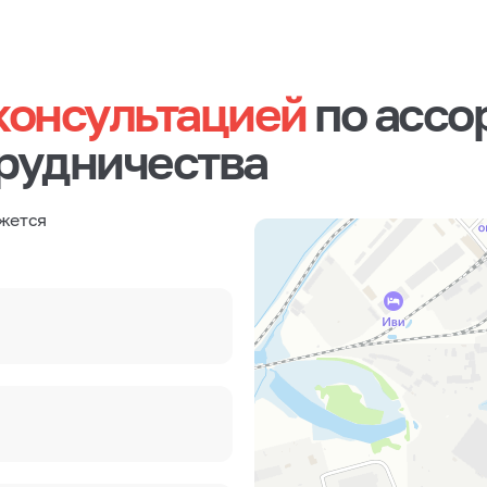
консультацией
по ассо
трудничества
жется