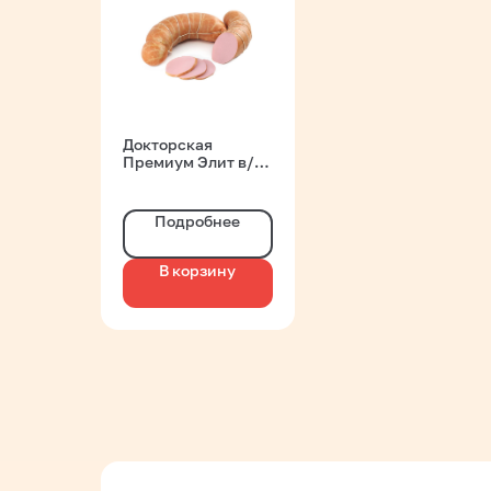
Докторская
Премиум Элит в/с
вареная нат.об. Газ
Гродно
Подробнее
В корзину