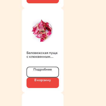
Беловежская пуща
с клюквенным
пюре вес
Коммунарка
Подробнее
В корзину