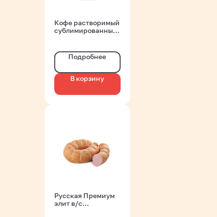
Кофе растворимый
сублимированный
95 гр. Barista MIO
Подробнее
В корзину
Русская Премиум
элит в/с
вар.нат.об. газ