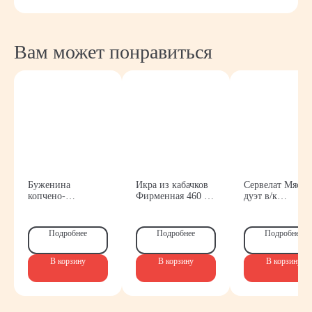
Вам может понравиться
Буженина
Икра из кабачков
Сервелат Мясн
копчено-
Фирменная 460 гр.
дуэт в/к
запеченная ТМ
Хозяин барин
Белорусские
Контакты
Яснокрасно
Рецепты
Подробнее
Подробнее
Подробнее
Обратитесь
за консультацией
В корзину
В корзину
В корзину
по ассортименту
и условиям