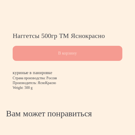
Наггетсы 500гр ТМ Яснокрасно
В корзину
куриные в панировке
Страна производства: Россия
Производитель: ЯсноКрасно
Weight: 500 g
Контакты
Вам может понравиться
Обратитесь
за консультацией